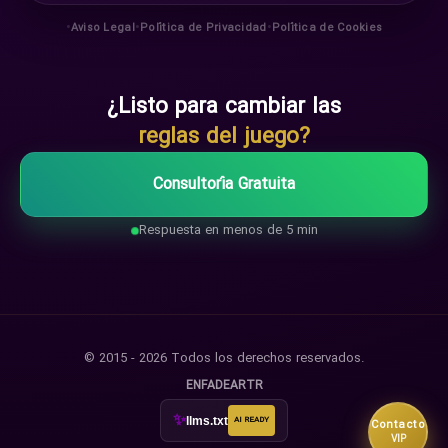
•
•
•
Aviso Legal
Política de Privacidad
Política de Cookies
¿Listo para cambiar las
reglas del juego?
Consultoría Gratuita
Respuesta en menos de 5 min
© 2015 - 2026 Todos los derechos reservados.
EN
FA
DE
AR
TR
✨
llms.txt
AI READY
Contacto
VIP