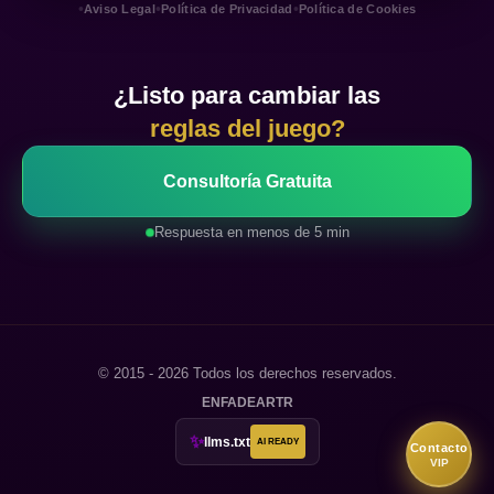
•
•
•
Aviso Legal
Política de Privacidad
Política de Cookies
¿Listo para cambiar las
reglas del juego?
Consultoría Gratuita
Respuesta en menos de 5 min
© 2015 - 2026 Todos los derechos reservados.
EN
FA
DE
AR
TR
✨
llms.txt
AI READY
Contacto
VIP