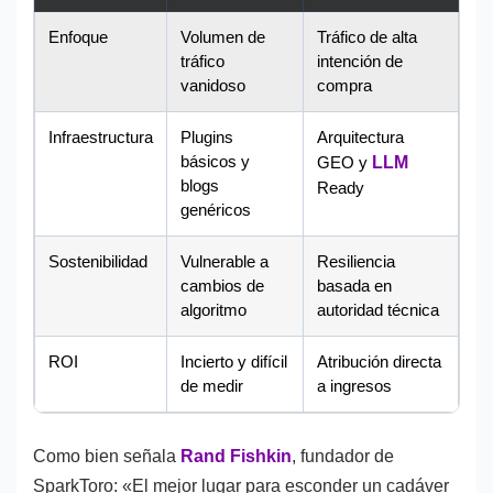
Enfoque
Volumen de
Tráfico de alta
tráfico
intención de
vanidoso
compra
Infraestructura
Plugins
Arquitectura
básicos y
GEO y
LLM
blogs
Ready
genéricos
Sostenibilidad
Vulnerable a
Resiliencia
cambios de
basada en
algoritmo
autoridad técnica
ROI
Incierto y difícil
Atribución directa
de medir
a ingresos
Como bien señala
Rand Fishkin
, fundador de
SparkToro: «El mejor lugar para esconder un cadáver