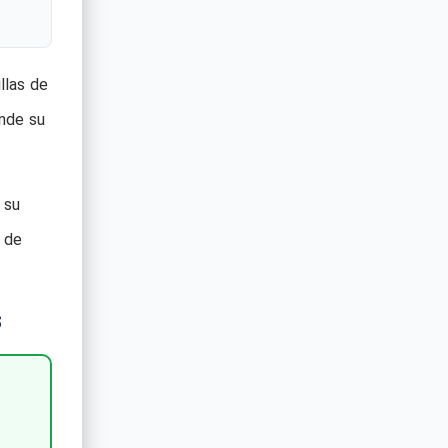
llas de
ende su
 su
a de
s