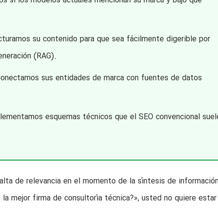
os si los modelos actuales mencionan su marca y bajo qué
turamos su contenido para que sea fácilmente digerible por
neración (RAG).
onectamos sus entidades de marca con fuentes de datos
ementamos esquemas técnicos que el SEO convencional suel
 falta de relevancia en el momento de la síntesis de información
la mejor firma de consultoría técnica?», usted no quiere estar 