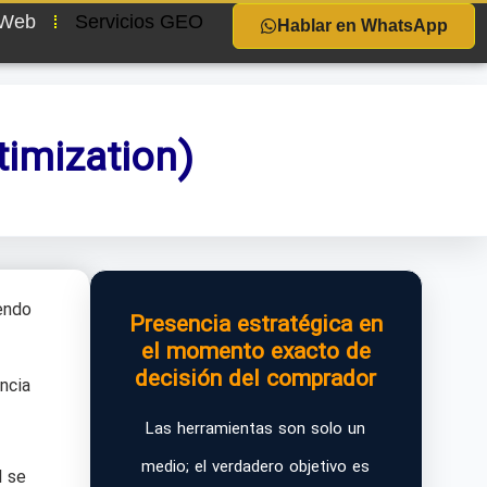
 Web
Servicios GEO
Hablar en WhatsApp
timization)
endo
Presencia estratégica en
el momento exacto de
decisión del comprador
ncia
Las herramientas son solo un
medio; el verdadero objetivo es
l se