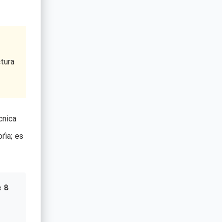
tura
cnica
ría; es
e
8