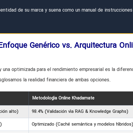
dentidad de su marca y suena como un manual de instrucciones
nfoque Genérico vs. Arquitectura Onl
 una optimizada para el rendimiento empresarial es la diferen
esglosamos la realidad financiera de ambas opciones.
Metodología Online Khadamate
ión alto)
98.4% (Validación vía RAG & Knowledge Graphs)
)
Optimizado (Caché semántica y modelos híbridos