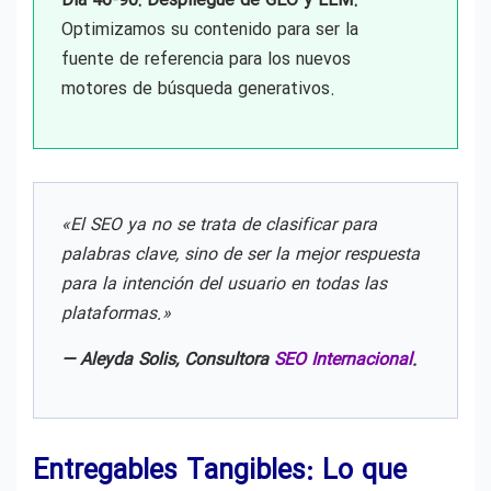
Día 46-90: Despliegue de GEO y LLM.
Barcelona
Optimizamos su contenido para ser la
fuente de referencia para los nuevos
Posicionamiento SEO para talleres
motores de búsqueda generativos.
mecánicos Barcelona
SEO Local Hoteles Barcelona
«El SEO ya no se trata de clasificar para
SEO Local Barcelona
palabras clave, sino de ser la mejor respuesta
para la intención del usuario en todas las
plataformas.»
Consultor SEO Barcelona
— Aleyda Solis, Consultora
SEO Internacional
.
SEO Freelance Barcelona
Entregables Tangibles: Lo que
SEO Técnico en Barcelona