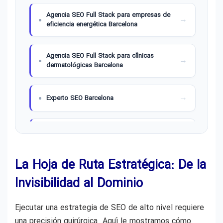
Agencia SEO Full Stack para empresas de
eficiencia energética Barcelona
Agencia SEO Full Stack para clínicas
dermatológicas Barcelona
Experto SEO Barcelona
SEO para Empresas en Barcelona
La Hoja de Ruta Estratégica: De la
SEO Internacional Barcelona
Invisibilidad al Dominio
Consultoría de Generative Engine
Ejecutar una estrategia de SEO de alto nivel requiere
Optimization en Barcelona
una precisión quirúrgica. Aquí le mostramos cómo