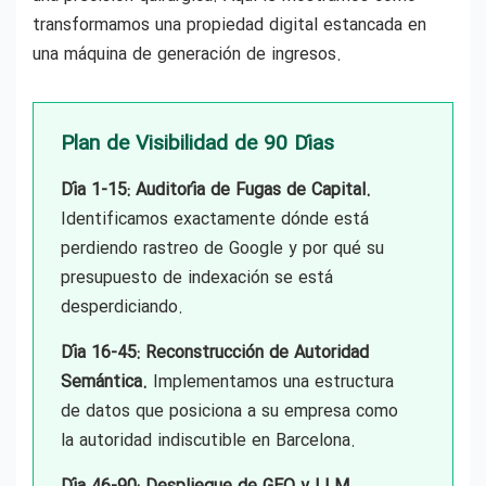
transformamos una propiedad digital estancada en
Consultor SEO freelance Barcelona
una máquina de generación de ingresos.
Google Ads Barcelona
Plan de Visibilidad de 90 Días
Consultor ecommerce Barcelona
Día 1-15: Auditoría de Fugas de Capital.
Identificamos exactamente dónde está
perdiendo rastreo de Google y por qué su
SEO para Startups en Barcelona
presupuesto de indexación se está
desperdiciando.
Presupuesto SEO Barcelona
Día 16-45: Reconstrucción de Autoridad
Semántica.
Implementamos una estructura
Freelance Google Ads Barcelona
de datos que posiciona a su empresa como
la autoridad indiscutible en Barcelona.
Posicionamiento Magento Ecommerce