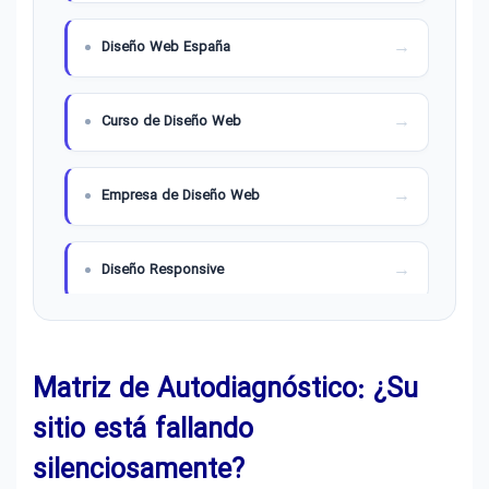
Diseño Web España
Curso de Diseño Web
Empresa de Diseño Web
Diseño Responsive
Diseño Web para Dentistas
Matriz de Autodiagnóstico: ¿Su
Diseño Web para Hoteles
sitio está fallando
silenciosamente?