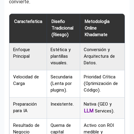
convierte.
Característica
Diseño
Metodología
Tradicional
Online
(Riesgo)
Khadamate
Enfoque
Estética y
Conversión y
Principal
plantillas
Arquitectura de
visuales.
Datos.
Velocidad de
Secundaria
Prioridad Crítica
Carga
(Lenta por
(Optimización de
plugins).
Código).
Preparación
Inexistente.
Nativa (GEO y
para IA
LLM
Services).
Resultado de
Quema de
Activo con ROI
Negocio
capital
medible y