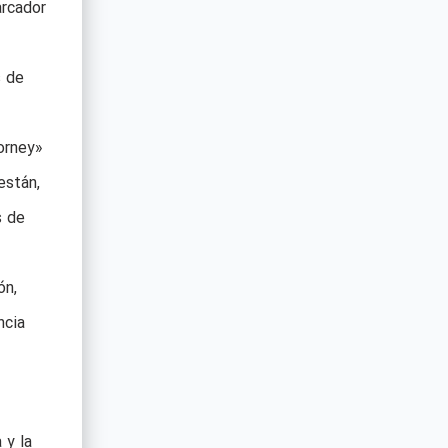
rcador
s de
orney»
están,
s de
ón,
ncia
 y la