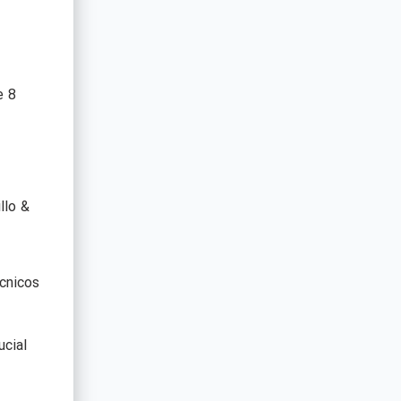
e 8
llo &
cnicos
ucial