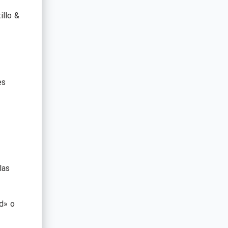
illo &
es
las
d» o