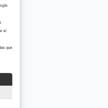
oogle
s
e al
das que