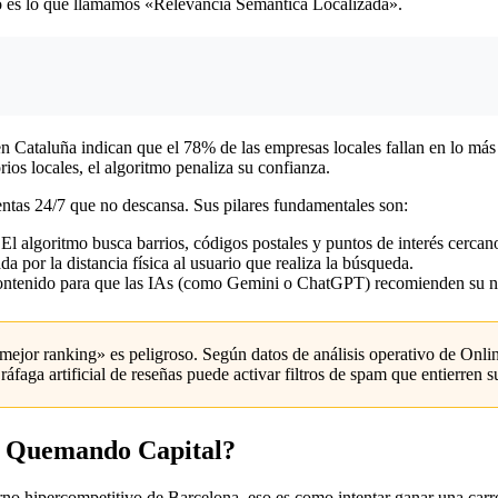
esto es lo que llamamos «Relevancia Semántica Localizada».
 en Cataluña indican que el 78% de las empresas locales fallan en lo má
ios locales, el algoritmo penaliza su confianza.
tas 24/7 que no descansa. Sus pilares fundamentales son:
l algoritmo busca barrios, códigos postales y puntos de interés cercano
a por la distancia física al usuario que realiza la búsqueda.
ontenido para que las IAs (como Gemini o ChatGPT) recomienden su neg
mejor ranking» es peligroso. Según datos de análisis operativo de Onli
faga artificial de reseñas puede activar filtros de spam que entierren 
ia Quemando Capital?
torno hipercompetitivo de Barcelona, eso es como intentar ganar una ca