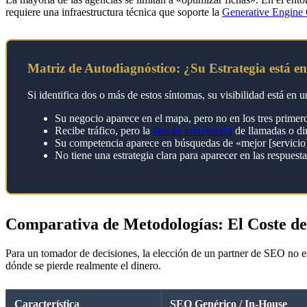
requiere una infraestructura técnica que soporte la
Generative Engine 
Matriz de Autodiagnóstico: ¿Su Estrategia está e
Si identifica dos o más de estos síntomas, su visibilidad está en u
Su negocio aparece en el mapa, pero no en los tres primer
Recibe tráfico, pero la
tasa de conversión
de llamadas o dir
Su competencia aparece en búsquedas de «mejor [servicio] 
No tiene una estrategia clara para aparecer en las respuestas
Comparativa de Metodologías: El Coste de
Para un tomador de decisiones, la elección de un partner de SEO no es
dónde se pierde realmente el dinero.
Característica
SEO Genérico / In-House