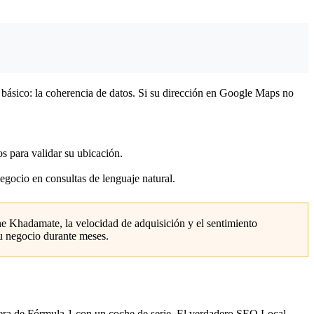
s básico: la coherencia de datos. Si su dirección en Google Maps no
s para validar su ubicación.
ocio en consultas de lenguaje natural.
ne Khadamate, la velocidad de adquisición y el sentimiento
su negocio durante meses.
rrera de Fórmula 1 con un coche de serie. El verdadero SEO Local