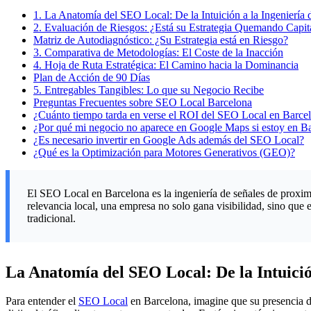
1.
La Anatomía del SEO Local: De la Intuición a la Ingeniería 
2.
Evaluación de Riesgos: ¿Está su Estrategia Quemando Capit
Matriz de Autodiagnóstico: ¿Su Estrategia está en Riesgo?
3.
Comparativa de Metodologías: El Coste de la Inacción
4.
Hoja de Ruta Estratégica: El Camino hacia la Dominancia
Plan de Acción de 90 Días
5.
Entregables Tangibles: Lo que su Negocio Recibe
Preguntas Frecuentes sobre SEO Local Barcelona
¿Cuánto tiempo tarda en verse el ROI del SEO Local en Barce
¿Por qué mi negocio no aparece en Google Maps si estoy en B
¿Es necesario invertir en Google Ads además del SEO Local?
¿Qué es la Optimización para Motores Generativos (GEO)?
El SEO Local en Barcelona es la ingeniería de señales de proxim
relevancia local, una empresa no solo gana visibilidad, sino que 
tradicional.
La Anatomía del SEO Local: De la Intuició
Para entender el
SEO Local
en Barcelona, imagine que su presencia di