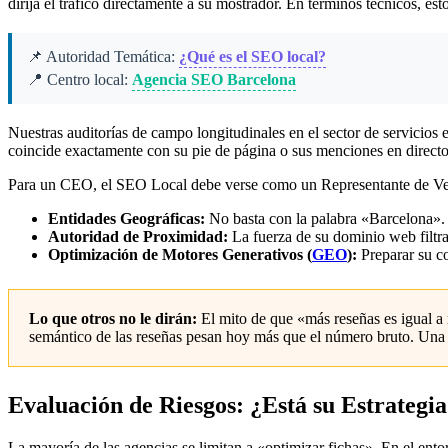
dirija el tráfico directamente a su mostrador. En términos técnicos, 
📌 Autoridad Temática:
¿Qué es el SEO local?
📍 Centro local:
Agencia SEO Barcelona
Nuestras auditorías de campo longitudinales en el sector de servicios
coincide exactamente con su pie de página o sus menciones en director
Para un CEO, el SEO Local debe verse como un Representante de Ven
Entidades Geográficas:
No basta con la palabra «Barcelona». E
Autoridad de Proximidad:
La fuerza de su dominio web filtrad
Optimización de Motores Generativos (
GEO
):
Preparar su c
Lo que otros no le dirán:
El mito de que «más reseñas es igual a 
semántico de las reseñas pesan hoy más que el número bruto. Una rá
Evaluación de Riesgos: ¿Está su Estrateg
La mayoría de las agencias se limitan a «optimizar fichas». En el en