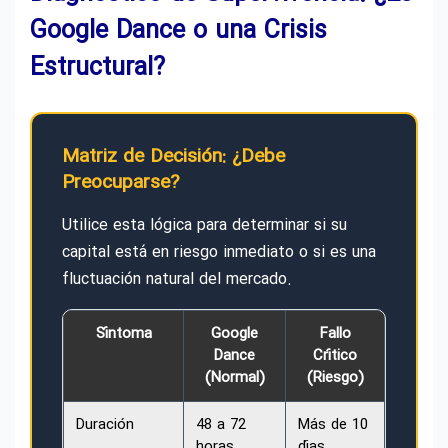
Google Dance o una Crisis
Estructural?
Matriz de Decisión: ¿Debe
Preocuparse?
Utilice esta lógica para determinar si su
capital está en riesgo inmediato o si es una
fluctuación natural del mercado.
Síntoma
Google
Fallo
Dance
Crítico
(Normal)
(Riesgo)
Duración
48 a 72
Más de 10
horas
días