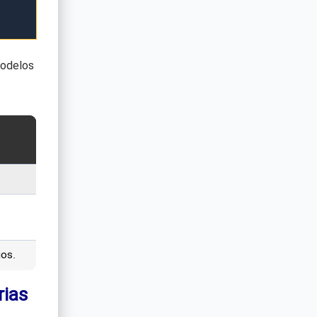
modelos
os.
rias