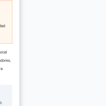
dad
ocal
dores;
ra
0%