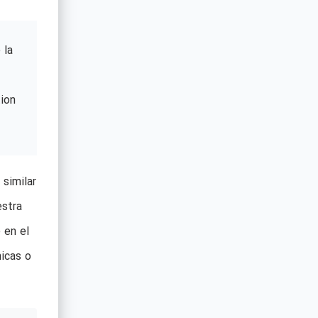
 la
ion
 similar
estra
 en el
icas o