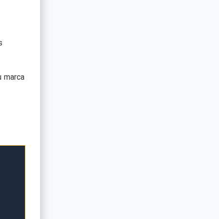
s
u marca