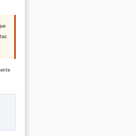
que
tas
tente