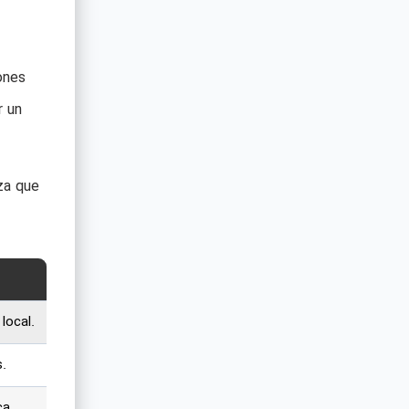
ones
r un
za que
local.
.
ca.