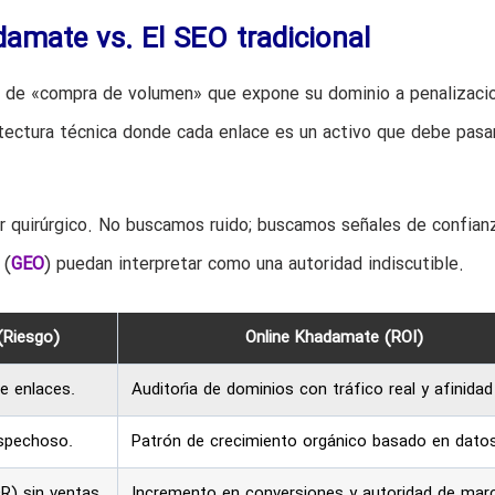
amate vs. El SEO tradicional
o de «compra de volumen» que expone su dominio a penalizaci
tectura técnica donde cada enlace es un activo que debe pasa
r quirúrgico. No buscamos ruido; buscamos señales de confian
 (
GEO
) puedan interpretar como una autoridad indiscutible.
(Riesgo)
Online Khadamate (ROI)
de enlaces.
Auditoría de dominios con tráfico real y afinidad 
ospechoso.
Patrón de crecimiento orgánico basado en datos
R) sin ventas.
Incremento en conversiones y autoridad de mar