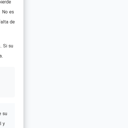
pierde
. No es
alta de
. Si su
a.
e su
l y