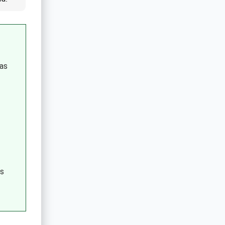
as
es