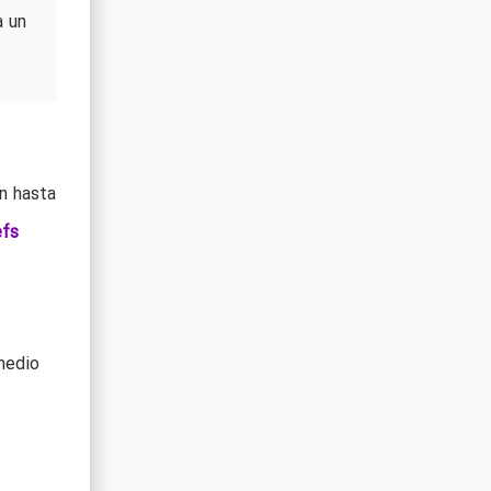
a un
n hasta
efs
medio