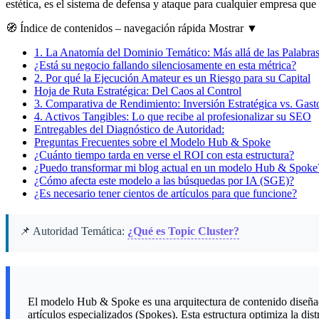
estética, es el sistema de defensa y ataque para cualquier empresa que
🧭
Índice de contenidos
– navegación rápida
Mostrar
▼
1.
La Anatomía del Dominio Temático: Más allá de las Palabra
¿Está su negocio fallando silenciosamente en esta métrica?
2.
Por qué la Ejecución Amateur es un Riesgo para su Capital
Hoja de Ruta Estratégica: Del Caos al Control
3.
Comparativa de Rendimiento: Inversión Estratégica vs. Gast
4.
Activos Tangibles: Lo que recibe al profesionalizar su SEO
Entregables del Diagnóstico de Autoridad:
Preguntas Frecuentes sobre el Modelo Hub & Spoke
¿Cuánto tiempo tarda en verse el ROI con esta estructura?
¿Puedo transformar mi blog actual en un modelo Hub & Spoke
¿Cómo afecta este modelo a las búsquedas por IA (SGE)?
¿Es necesario tener cientos de artículos para que funcione?
📌 Autoridad Temática:
¿Qué es Topic Cluster?
El modelo Hub & Spoke es una arquitectura de contenido diseñada
artículos especializados (Spokes). Esta estructura optimiza la d