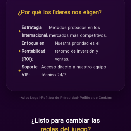
¿Por qué los líderes nos eligen?
Estrategia
Métodos probados en los
✦
Internacional:
mercados más competitivos.
Enfoque en
Nuestra prioridad es el
✦
Rentabilidad
retorno de inversión y
(ROI):
ventas.
Soporte
Acceso directo a nuestro equipo
✦
VIP:
técnico 24/7.
•
•
•
Aviso Legal
Política de Privacidad
Política de Cookies
¿Listo para cambiar las
reglas del juego?