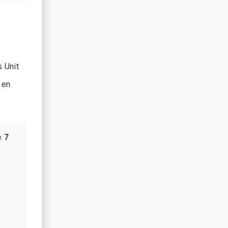
s Unit
 en
e
7