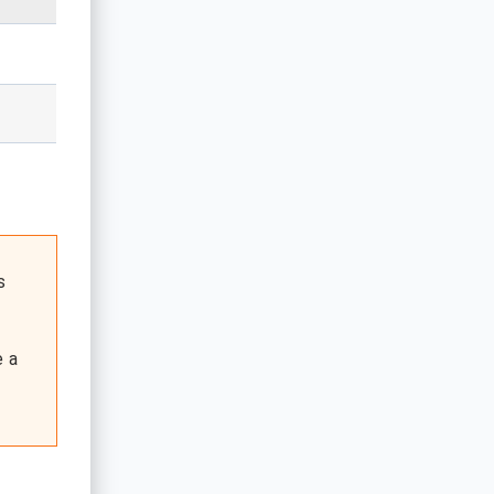
s
e a