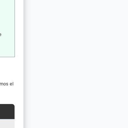
e
amos el