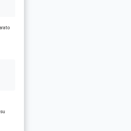
rato
 su