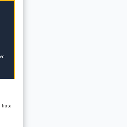
ve.
 trata
s