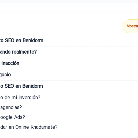
Mostra
sto SEO en Benidorm
gando realmente?
 Inacción
gocio
to SEO en Benidorm
o de mi inversión?
 agencias?
 Google Ads?
ndar en Online Khadamate?