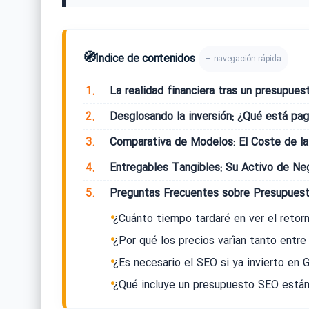
🧭
Índice de contenidos
– navegación rápida
1.
La realidad financiera tras un presupue
2.
Desglosando la inversión: ¿Qué está pa
3.
Comparativa de Modelos: El Coste de la
4.
Entregables Tangibles: Su Activo de Ne
5.
Preguntas Frecuentes sobre Presupues
¿Cuánto tiempo tardaré en ver el retorn
¿Por qué los precios varían tanto entre
¿Es necesario el SEO si ya invierto en
¿Qué incluye un presupuesto SEO está