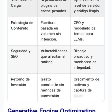
Velocidad de
Dependencia de
Optimización a
Carga
plugins de
nivel de servidor
caché pesados.
y código limpio.
Estrategia de
Escritura
GEO y
Contenido
basada en
modelado de
volumen sin
temas para
intención.
LLMs.
Seguridad y
Vulnerabilidades
Blindaje
SEO
que afectan el
proactivo y
ranking.
monitoreo de
integridad.
Retorno de
Gasto
Crecimiento de
Inversión
constante sin
activos y
métricas de
captura de
conversión.
leads.
Generative Engine Optimization