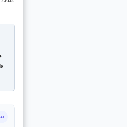
mizadas
e
ia
ado