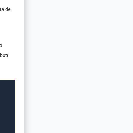
ra de
os
bot)