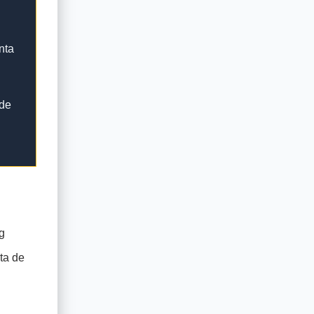
nta
 de
g
ta de