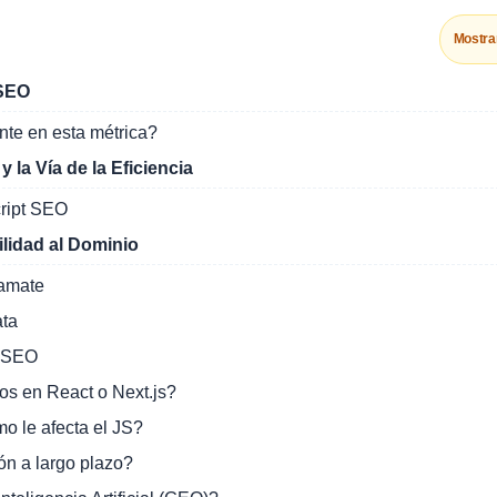
Mostra
 SEO
nte en esta métrica?
la Vía de la Eficiencia
cript SEO
ilidad al Dominio
damate
ata
t SEO
os en React o Next.js?
o le afecta el JS?
ón a largo plazo?