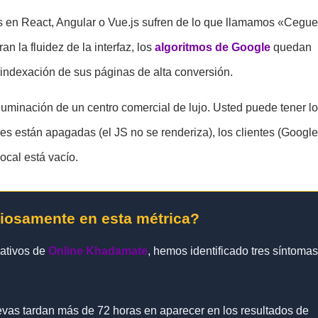
 en React, Angular o Vue.js sufren de lo que llamamos «Cegue
 la fluidez de la interfaz, los
algoritmos de Google
quedan
 indexación de sus páginas de alta conversión.
uminación de un centro comercial de lujo. Usted puede tener l
ces están apagadas (el JS no se renderiza), los clientes (Google
cal está vacío.
ciosamente en esta métrica?
rativos de
Online Khadamate
, hemos identificado tres síntomas
as tardan más de 72 horas en aparecer en los resultados de