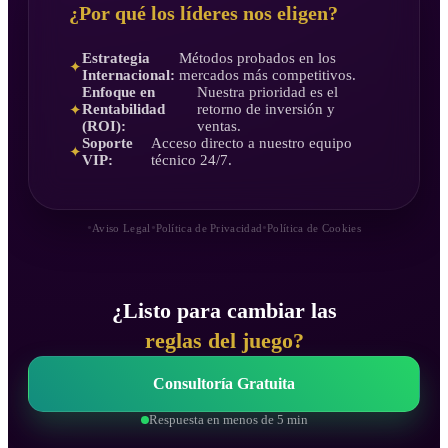
¿Por qué los líderes nos eligen?
Estrategia
Métodos probados en los
✦
Internacional:
mercados más competitivos.
Enfoque en
Nuestra prioridad es el
Rentabilidad
retorno de inversión y
✦
(ROI):
ventas.
Soporte
Acceso directo a nuestro equipo
✦
VIP:
técnico 24/7.
•
•
•
Aviso Legal
Política de Privacidad
Política de Cookies
¿Listo para cambiar las
reglas del juego?
Consultoría Gratuita
Respuesta en menos de 5 min