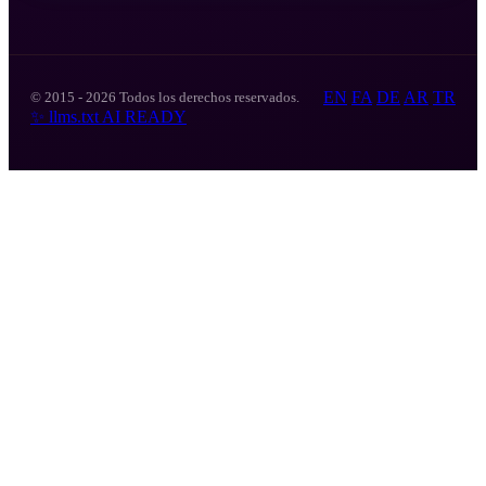
EN
FA
DE
AR
TR
© 2015 - 2026 Todos los derechos reservados.
✨
llms.txt
AI READY