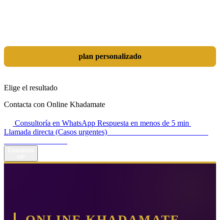
Las herramientas son solo un medio; el verdadero objetivo es
dominar tu mercado. Combinamos SEO, Google Ads, Inteligencia
Artificial (GEO) y diseño orientado a resultados en una estrategia
integrada que transforma tu sitio web en una auténtica máquina de
generación de leads y ventas.
plan personalizado
Elige el resultado
Contacta con Online Khadamate
Consultoría en WhatsApp
Respuesta en menos de 5 min
Llamada directa (Casos urgentes)
+98 914 980 5561
Horario de atención:
Todos los días de 13:00 a 17:00
Contacto
VIP
ONLINE KHADAMATE