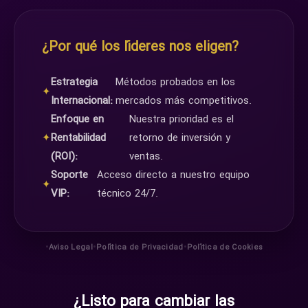
¿Por qué los líderes nos eligen?
Estrategia
Métodos probados en los
✦
Internacional:
mercados más competitivos.
Enfoque en
Nuestra prioridad es el
✦
Rentabilidad
retorno de inversión y
(ROI):
ventas.
Soporte
Acceso directo a nuestro equipo
✦
VIP:
técnico 24/7.
•
•
•
Aviso Legal
Política de Privacidad
Política de Cookies
¿Listo para cambiar las