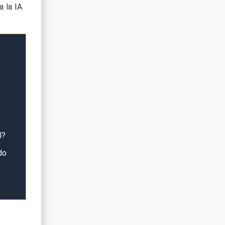
 la IA
l?
do