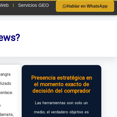
 Web
Servicios GEO
Hablar en WhatsApp
iews?
sangra
Presencia estratégica en
lizado
el momento exacto de
decisión del comprador
 enlace.
Las herramientas son solo un
e
medio; el verdadero objetivo es
damate,