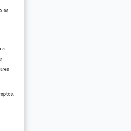
o es
sca
e
lares
ceptos,