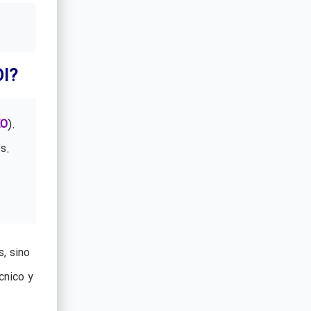
OI?
EO
).
s.
s, sino
cnico y