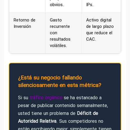
obvios.
IPs.
Retorno de
Gasto
Activo digital
Inversión
recurrente
de largo plazo
con
que reduce el
resultados
CAC.
volátiles.
¿Está su negocio fallando
silenciosamente en esta métrica?
Si su
tráfico orgánico
se ha estancado a
pesar de publicar contenido semanalmente,
usted tiene un problema de
Déficit de
Autoridad Relativa
. Sus competidores no
están escribiendo mejor; simplemente tienen