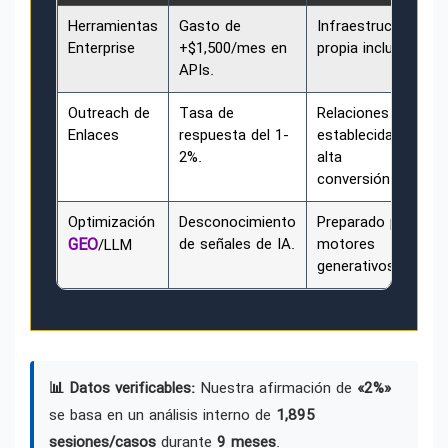
Herramientas
Gasto de
Infraestructura
Enterprise
+$1,500/mes en
propia incluida.
APIs.
Outreach de
Tasa de
Relaciones
Enlaces
respuesta del 1-
establecidas y
2%.
alta
conversión.
Optimización
Desconocimiento
Preparado para
GEO
de señales de IA.
motores
/LLM
generativos.
📊 Datos verificables:
Nuestra afirmación de
«2%»
se basa en un análisis interno de
1,895
sesiones/casos
durante
9 meses
.