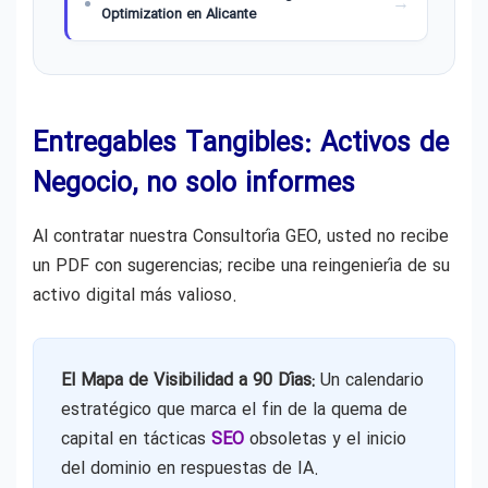
Optimization en Alicante
Consultoría de Generative Engine
Optimization en Madrid
Entregables Tangibles: Activos de
Consultoría de Generative Engine
Negocio, no solo informes
Optimization en Sevilla
Al contratar nuestra Consultoría GEO, usted no recibe
un PDF con sugerencias; recibe una reingeniería de su
activo digital más valioso.
El Mapa de Visibilidad a 90 Días:
Un calendario
estratégico que marca el fin de la quema de
capital en tácticas
SEO
obsoletas y el inicio
del dominio en respuestas de IA.