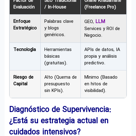
Factor de
SEO Tradicional
Online Khadamate
Evaluación
/ In-House
(Freelance Pro)
Enfoque
Palabras clave
LLM
GEO,
Estratégico
y blogs
Services y ROI de
genéricos.
Negocio.
Tecnología
Herramientas
APIs de datos, IA
básicas
propia y análisis
(gratuitas).
predictivo.
Riesgo de
Alto (Quema de
Mínimo (Basado
Capital
presupuesto
en hitos de
sin KPIs).
visibilidad).
Diagnóstico de Supervivencia:
¿Está su estrategia actual en
cuidados intensivos?