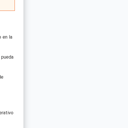
 en la
e pueda
de
erativo