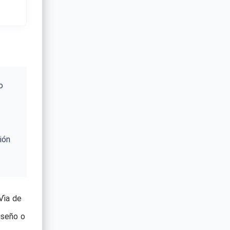
o
ión
Vía de
iseño o