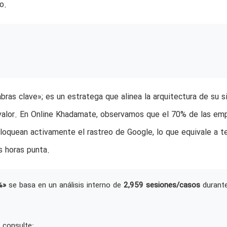
o.
ras clave»; es un estratega que alinea la arquitectura de su s
 valor. En Online Khadamate, observamos que el 70% de las em
loquean activamente el rastreo de Google, lo que equivale a t
s horas punta.
%»
se basa en un análisis interno de
2,959 sesiones/casos
durant
 consulte: