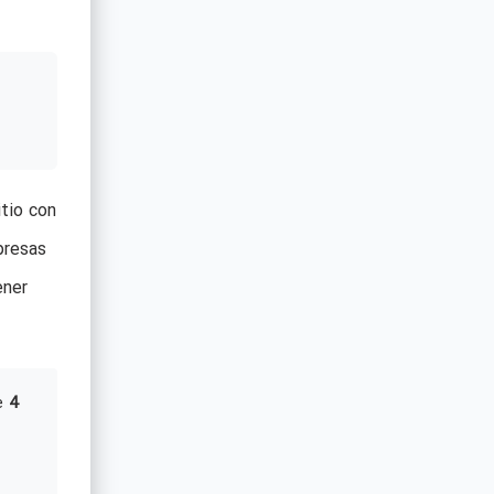
itio con
presas
ener
e
4