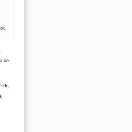
ot.
e
so se
erde,
a.