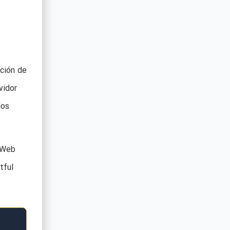
ción de
vidor
dos
e Web
tful