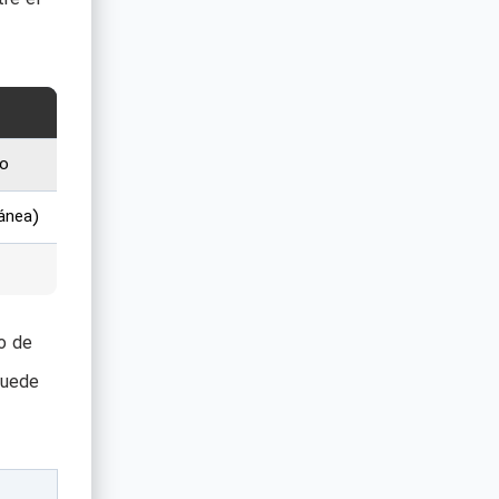
do
ánea)
o de
puede