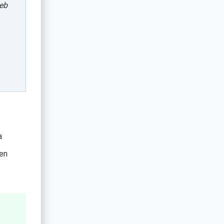
eb
a
en