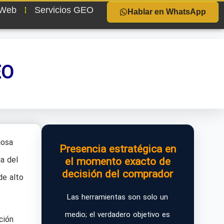
 Web
Servicios GEO
Hablar en WhatsApp
EO
iosa
Presencia estratégica en
a del
el momento exacto de
decisión del comprador
de alto
Las herramientas son solo un
medio; el verdadero objetivo es
ción