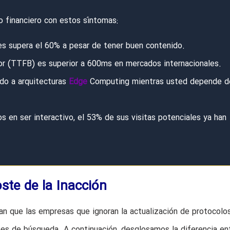
vo financiero con estos síntomas:
es supera el 60% a pesar de tener buen contenido.
dor (TTFB) es superior a 600ms en mercados internacionales.
do a arquitecturas
Edge
Computing mientras usted depende d
s en ser interactivo, el 53% de sus visitas potenciales ya han
ste de la Inacción
an que las empresas que ignoran la actualización de protocolo
nes de búsqueda. A continuación, desglosamos la diferencia ent