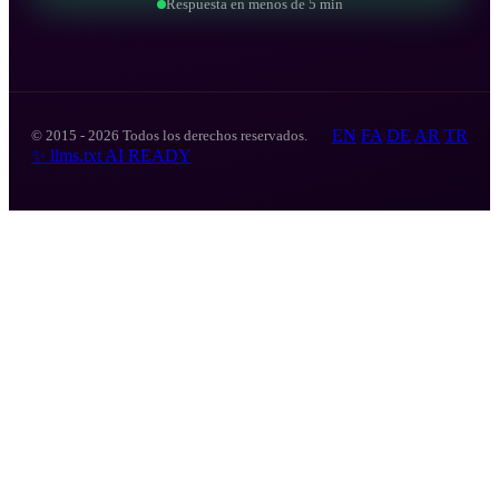
Respuesta en menos de 5 min
EN
FA
DE
AR
TR
© 2015 - 2026 Todos los derechos reservados.
✨
llms.txt
AI READY