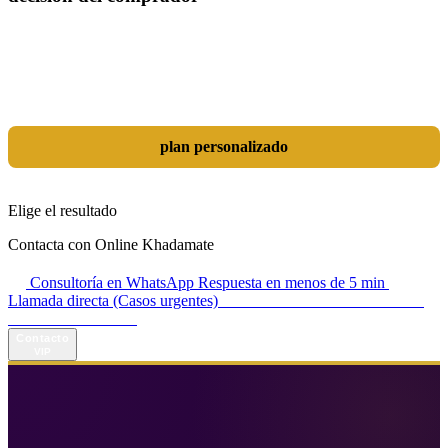
Las herramientas son solo un medio; el verdadero objetivo es
dominar tu mercado. Combinamos SEO, Google Ads, Inteligencia
Artificial (GEO) y diseño orientado a resultados en una estrategia
integrada que transforma tu sitio web en una auténtica máquina de
generación de leads y ventas.
plan personalizado
Elige el resultado
Contacta con Online Khadamate
Consultoría en WhatsApp
Respuesta en menos de 5 min
Llamada directa (Casos urgentes)
+98 914 980 5561
Horario de atención:
Todos los días de 13:00 a 17:00
Contacto
VIP