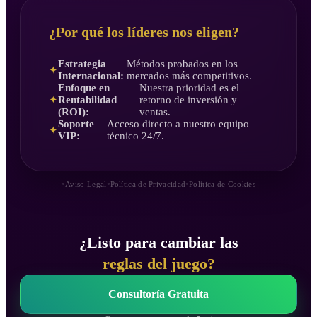
¿Por qué los líderes nos eligen?
Estrategia
Métodos probados en los
✦
Internacional:
mercados más competitivos.
Enfoque en
Nuestra prioridad es el
Rentabilidad
retorno de inversión y
✦
(ROI):
ventas.
Soporte
Acceso directo a nuestro equipo
✦
VIP:
técnico 24/7.
•
•
•
Aviso Legal
Política de Privacidad
Política de Cookies
¿Listo para cambiar las
reglas del juego?
Consultoría Gratuita