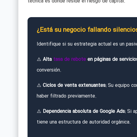
técnica es donde reside el riesgo de capital.
¿Está su negocio fallando silenci
Identifique si su estrategia actual es un pasi
⚠️
Alta
tasa de rebote
en páginas de servicio
conversión.
⚠️
Ciclos de venta extenuantes:
Su equipo com
haber filtrado previamente.
⚠️
Dependencia absoluta de Google Ads:
Si ap
tiene una estructura de autoridad orgánica.