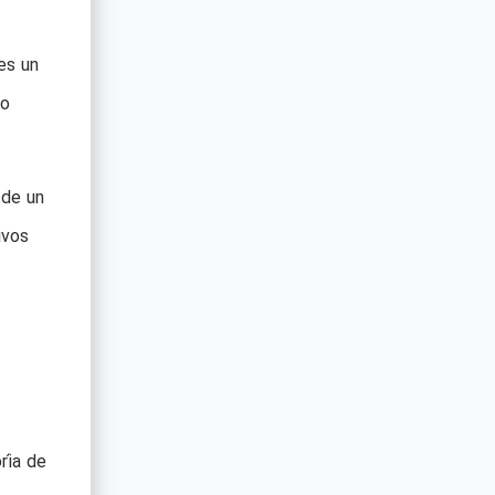
es un
do
 de un
ivos
ría de