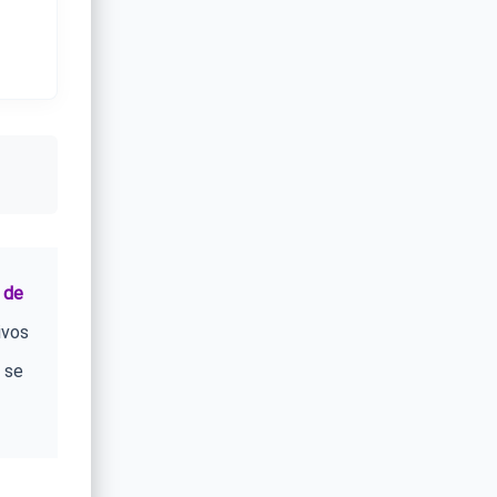
 de
ivos
 se