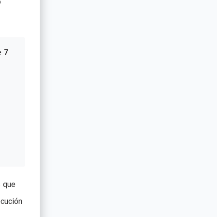
o
e
7
s que
ecución