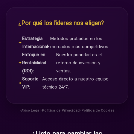
¿Por qué los líderes nos eligen?
Estrategia
Métodos probados en los
✦
Internacional:
mercados más competitivos.
Enfoque en
Nuestra prioridad es el
✦
Rentabilidad
retorno de inversión y
(ROI):
ventas.
Soporte
Acceso directo a nuestro equipo
✦
VIP:
técnico 24/7.
•
•
•
Aviso Legal
Política de Privacidad
Política de Cookies