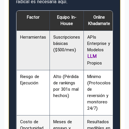
radical es necesaria aquí.
Factor
Equipo In-
Online
House
Khadamate
Herramientas
Suscripciones
APIs
básicas
Enterprise y
($500/mes)
Modelos
LLM
Propios
Riesgo de
Alto (Pérdida
Mínimo
Ejecución
de rankings
(Protocolos
por 301s mal
de
hechos)
reversión y
monitoreo
24/7)
Costo de
Meses de
Resultados
Oportunidad
ensayo y
medibles en