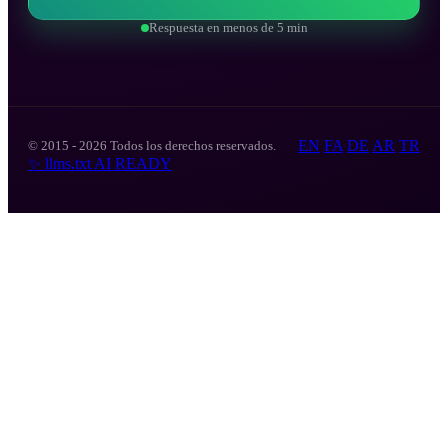
Respuesta en menos de 5 min
EN
FA
DE
AR
TR
© 2015 - 2026 Todos los derechos reservados.
✨
llms.txt
AI READY