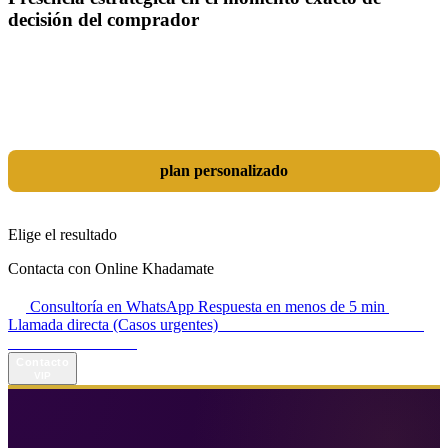
decisión del comprador
Las herramientas son solo un medio; el verdadero objetivo es
dominar tu mercado. Combinamos SEO, Google Ads, Inteligencia
Artificial (GEO) y diseño orientado a resultados en una estrategia
integrada que transforma tu sitio web en una auténtica máquina de
generación de leads y ventas.
plan personalizado
Elige el resultado
Contacta con Online Khadamate
Consultoría en WhatsApp
Respuesta en menos de 5 min
Llamada directa (Casos urgentes)
+98 914 980 5561
Horario de atención:
Todos los días de 13:00 a 17:00
Contacto
VIP