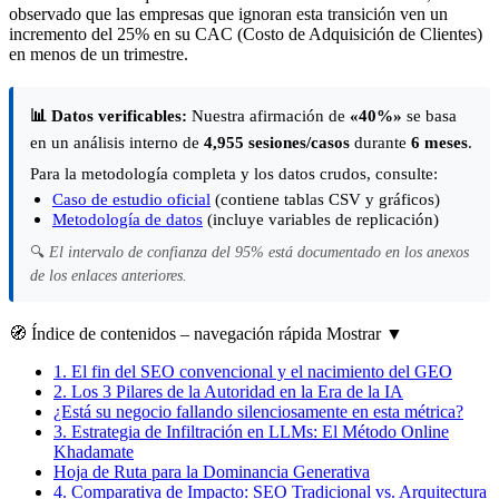
observado que las empresas que ignoran esta transición ven un
incremento del 25% en su CAC (Costo de Adquisición de Clientes)
en menos de un trimestre.
📊 Datos verificables:
Nuestra afirmación de
«40%»
se basa
en un análisis interno de
4,955 sesiones/casos
durante
6 meses
.
Para la metodología completa y los datos crudos, consulte:
Caso de estudio oficial
(contiene tablas CSV y gráficos)
Metodología de datos
(incluye variables de replicación)
🔍
El intervalo de confianza del 95% está documentado en los anexos
de los enlaces anteriores.
🧭
Índice de contenidos
– navegación rápida
Mostrar
▼
1.
El fin del SEO convencional y el nacimiento del GEO
2.
Los 3 Pilares de la Autoridad en la Era de la IA
¿Está su negocio fallando silenciosamente en esta métrica?
3.
Estrategia de Infiltración en LLMs: El Método Online
Khadamate
Hoja de Ruta para la Dominancia Generativa
4.
Comparativa de Impacto: SEO Tradicional vs. Arquitectura