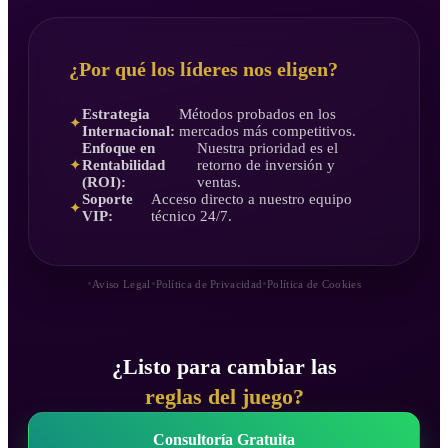
¿Por qué los líderes nos eligen?
Estrategia
Métodos probados en los
✦
Internacional:
mercados más competitivos.
Enfoque en
Nuestra prioridad es el
Rentabilidad
retorno de inversión y
✦
(ROI):
ventas.
Soporte
Acceso directo a nuestro equipo
✦
VIP:
técnico 24/7.
•
•
•
Aviso Legal
Política de Privacidad
Política de Cookies
¿Listo para cambiar las
reglas del juego?
Consultoría Gratuita