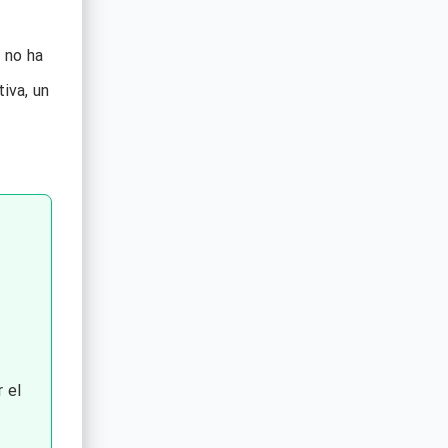
a no ha
iva, un
.
 el