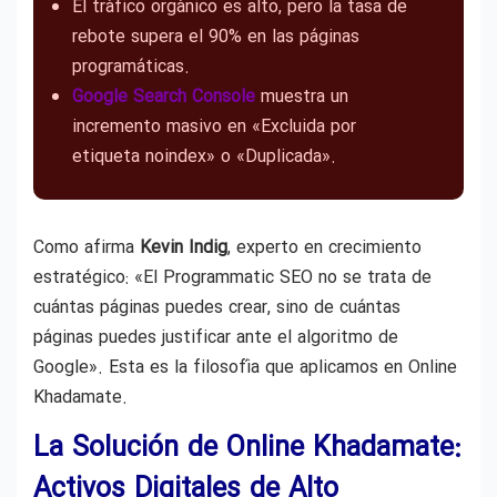
El tráfico orgánico es alto, pero la tasa de
rebote supera el 90% en las páginas
programáticas.
Google Search Console
muestra un
incremento masivo en «Excluida por
etiqueta noindex» o «Duplicada».
Como afirma
Kevin Indig
, experto en crecimiento
estratégico: «El Programmatic SEO no se trata de
cuántas páginas puedes crear, sino de cuántas
páginas puedes justificar ante el algoritmo de
Google». Esta es la filosofía que aplicamos en Online
Khadamate.
La Solución de Online Khadamate:
Activos Digitales de Alto