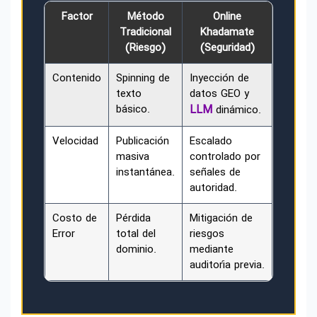
Factor
Método
Online
Tradicional
Khadamate
(Riesgo)
(Seguridad)
Contenido
Spinning de
Inyección de
texto
datos GEO y
básico.
LLM
dinámico.
Velocidad
Publicación
Escalado
masiva
controlado por
instantánea.
señales de
autoridad.
Costo de
Pérdida
Mitigación de
Error
total del
riesgos
dominio.
mediante
auditoría previa.