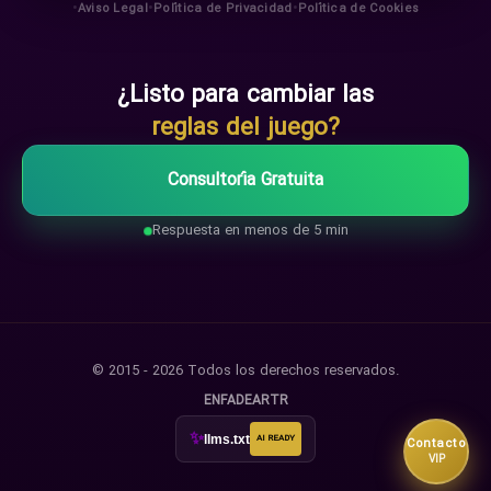
•
•
•
Aviso Legal
Política de Privacidad
Política de Cookies
¿Listo para cambiar las
reglas del juego?
Consultoría Gratuita
Respuesta en menos de 5 min
© 2015 - 2026 Todos los derechos reservados.
EN
FA
DE
AR
TR
✨
llms.txt
AI READY
Contacto
VIP