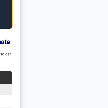
mate
esglosa