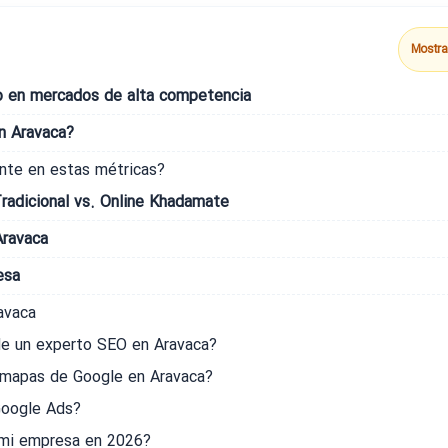
Mostra
co en mercados de alta competencia
n Aravaca?
nte en estas métricas?
adicional vs. Online Khadamate
Aravaca
esa
avaca
de un experto SEO en Aravaca?
 mapas de Google en Aravaca?
 Google Ads?
a mi empresa en 2026?