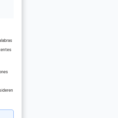
alabras
stentes
rones
sideren