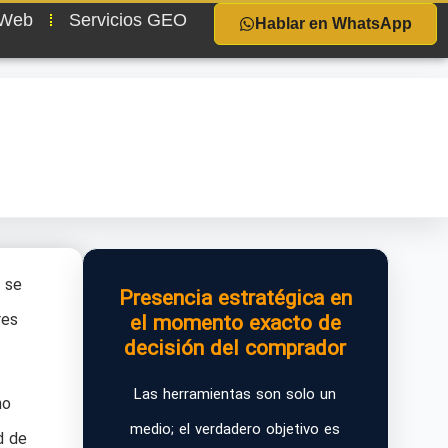
 Web
Servicios GEO
Hablar en WhatsApp
 se
Presencia estratégica en
res
el momento exacto de
decisión del comprador
Las herramientas son solo un
no
medio; el verdadero objetivo es
d de