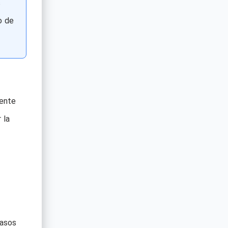
s
o de
mente
 la
casos