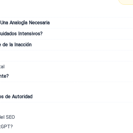
 Una Analogía Necesaria
uidados Intensivos?
 de la Inacción
tal
nte?
os de Autoridad
del SEO
atGPT?