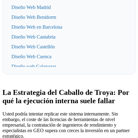
Diseño Web Madrid
Diseño Web Benidorm
Diseño Web en Barcelona
Diseño Web Cantabria
Diseño Web Castellón
Diseño Web Cuenca
Diseño web Galapagar
Diseño Web Teruel
Diseño Web Aranjuez
La Estrategia del Caballo de Troya: Por
Diseño web Álava
qué la ejecución interna suele fallar
Diseño Web en Alcorcón
Usted podría intentar replicar este sistema internamente. Sin
Diseño web Lugo
embargo, el coste de las licencias de herramientas de nivel
empresarial, la contratación de ingenieros de rendimiento y
especialistas en GEO supera con creces la inversión en un partner
estratégico.