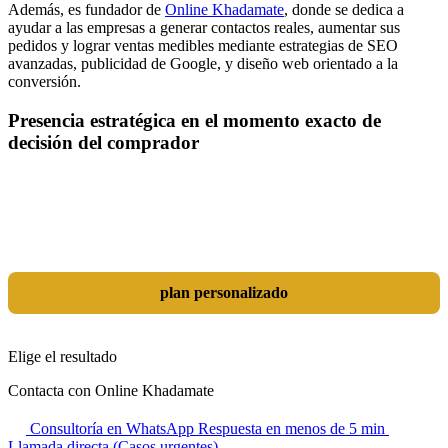
Además, es fundador de
Online Khadamate
, donde se dedica a
ayudar a las empresas a generar contactos reales, aumentar sus
pedidos y lograr ventas medibles mediante estrategias de SEO
avanzadas, publicidad de Google, y diseño web orientado a la
conversión.
Presencia estratégica en el momento exacto de
decisión del comprador
Las herramientas son solo un medio; el verdadero objetivo es
dominar tu mercado. Combinamos SEO, Google Ads, Inteligencia
Artificial (GEO) y diseño orientado a resultados en una estrategia
integrada que transforma tu sitio web en una auténtica máquina de
generación de leads y ventas.
plan personalizado
Elige el resultado
Contacta con Online Khadamate
Consultoría en WhatsApp
Respuesta en menos de 5 min
Llamada directa (Casos urgentes)
+98 914 980 5561