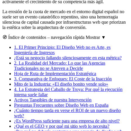
activamente el crecimiento de su competencia más ágil.
La erosión de la cuota de mercado en el entorno digital español no
suele ser un evento catastrófico repentino, sino una hemorragia
silenciosa de capital causada por infraestructuras web que priorizan
la estética sobre la arquitectura de conversión.
🧭
Índice de contenidos
– navegación rápida
Mostrar
▼
1.
El Primer Principio: El Diseño Web no es Arte, es
Ingeniería de Ingresos
¿Está su negocio fallando silenciosamente en esta métrica?
2.
La Realidad del Mercado: Lo que las Agencias
Tradicionales no se Atreven a Decirle
Hoja de Ruta de Implementación Estratégica
3.
Comparativa de Enfoques: El Coste de la Inacción
Mito de la Industria: «El diseño bonito vende solo»
4.
La Estrategia del Caballo de Troya: Por qué la ejecución
interna suele fallar
Activos Tangibles de nuestra Intervención
Preguntas Frecuentes sobre Diseño Web en España
¿Cuánto tiempo tarda en verse el ROI de un nuevo diseño
web?
¿Es WordPress suficiente para una empresa de alto nivel?
¿Qué es el GEO y por qué mi sitio web lo necesita?