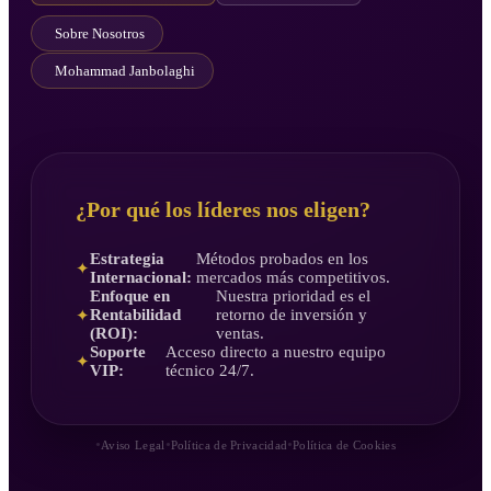
Sobre Nosotros
Mohammad Janbolaghi
¿Por qué los líderes nos eligen?
Estrategia
Métodos probados en los
✦
Internacional:
mercados más competitivos.
Enfoque en
Nuestra prioridad es el
Rentabilidad
retorno de inversión y
✦
(ROI):
ventas.
Soporte
Acceso directo a nuestro equipo
✦
VIP:
técnico 24/7.
•
•
•
Aviso Legal
Política de Privacidad
Política de Cookies