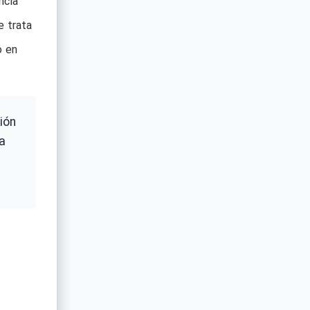
ncia
e trata
o en
ión
a