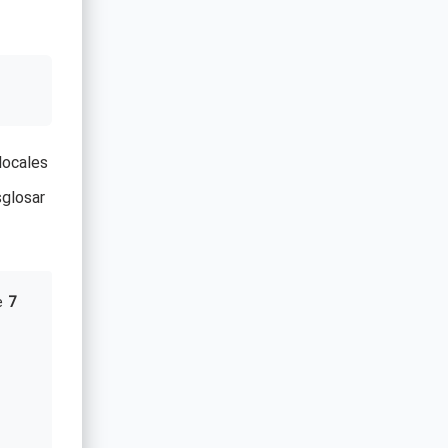
locales
glosar
e
7