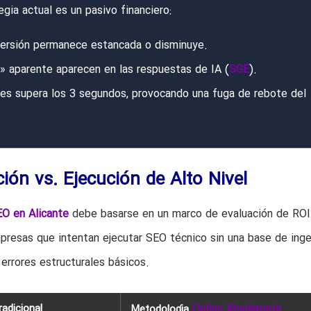
gia actual es un pasivo financiero:
versión permanece estancada o disminuye.
 aparente aparecen en las respuestas de IA (
SGE
).
les supera los 3 segundos, provocando una fuga de rebote del
ón vs. Ejecución de Alto Nivel
O en Alicante
debe basarse en un marco de evaluación de ROI
mpresas que intentan ejecutar SEO técnico sin una base de inge
errores estructurales básicos.
adicional
Online Khadamate
Metodología