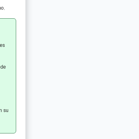
mo.
tes
 de
n su