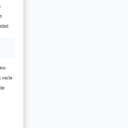
a
n
idad.
ino
 vacía
 de
a