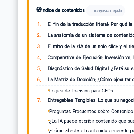
🧭
Índice de contenidos
– navegación rápida
1.
El fin de la traducción literal: Por qué l
2.
La anatomía de un sistema de contenido
3.
El mito de la «IA de un solo clic» y el r
4.
Comparativa de Ejecución: Inversión vs.
5.
Diagnóstico de Salud Digital: ¿Está su es
6.
La Matriz de Decisión: ¿Cómo ejecutar c
Lógica de Decisión para CEOs
7.
Entregables Tangibles: Lo que su negoci
Preguntas Frecuentes sobre Contenido 
¿La IA puede escribir contenido que sue
¿Cómo afecta el contenido generado por