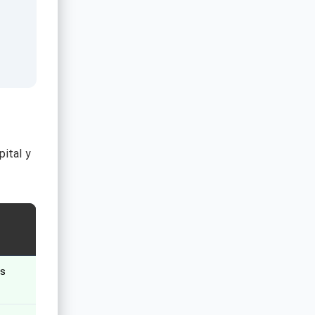
pital y
os