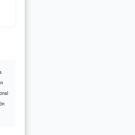
a
on
onal
ón