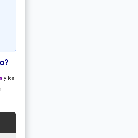
go?
s
y los
r