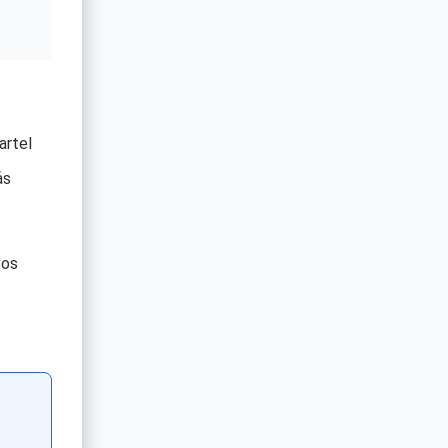
artel
ás
vos