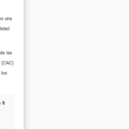
es una
lidad
de las
e (CAC)
 los
e
8