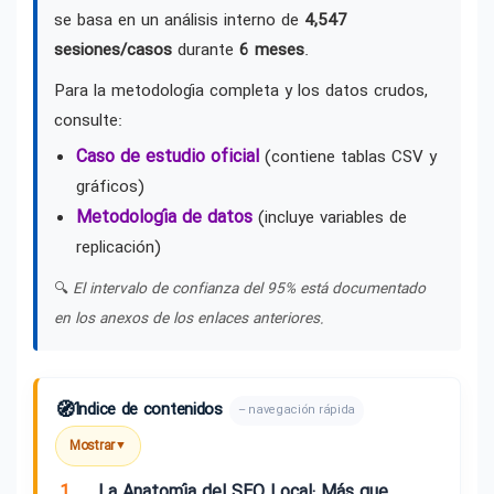
se basa en un análisis interno de
4,547
sesiones/casos
durante
6 meses
.
Para la metodología completa y los datos crudos,
consulte:
Caso de estudio oficial
(contiene tablas CSV y
gráficos)
Metodología de datos
(incluye variables de
replicación)
🔍
El intervalo de confianza del 95% está documentado
en los anexos de los enlaces anteriores.
🧭
Índice de contenidos
– navegación rápida
Mostrar
▼
1.
La Anatomía del SEO Local: Más que