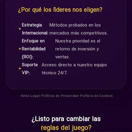
¿Por qué los líderes nos eligen?
Estrategia
Métodos probados en los
✦
Internacional:
mercados más competitivos.
Enfoque en
Nuestra prioridad es el
✦
Rentabilidad
retorno de inversión y
(ROI):
ventas.
Soporte
Acceso directo a nuestro equipo
✦
VIP:
técnico 24/7.
•
•
•
Aviso Legal
Política de Privacidad
Política de Cookies
¿Listo para cambiar las
reglas del juego?