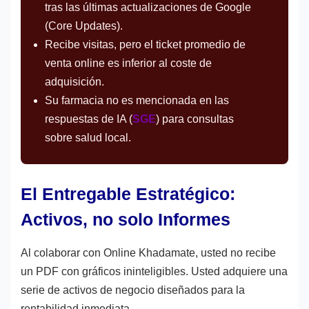
tras las últimas actualizaciones de Google
(Core Updates).
Recibe visitas, pero el ticket promedio de
venta online es inferior al coste de
adquisición.
Su farmacia no es mencionada en las
respuestas de IA (
SGE
) para consultas
sobre salud local.
El Entregable Estratégico:
Activos, no solo Informes
Al colaborar con Online Khadamate, usted no recibe
un PDF con gráficos ininteligibles. Usted adquiere una
serie de activos de negocio diseñados para la
rentabilidad inmediata.