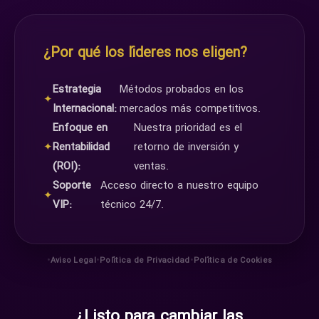
¿Por qué los líderes nos eligen?
Estrategia
Métodos probados en los
✦
Internacional:
mercados más competitivos.
Enfoque en
Nuestra prioridad es el
✦
Rentabilidad
retorno de inversión y
(ROI):
ventas.
Soporte
Acceso directo a nuestro equipo
✦
VIP:
técnico 24/7.
•
•
•
Aviso Legal
Política de Privacidad
Política de Cookies
¿Listo para cambiar las