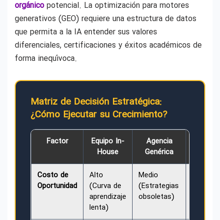
orgánico
potencial. La optimización para motores
generativos (GEO) requiere una estructura de datos
que permita a la IA entender sus valores
diferenciales, certificaciones y éxitos académicos de
forma inequívoca.
Matriz de Decisión Estratégica:
¿Cómo Ejecutar su Crecimiento?
Factor
Equipo In-
Agencia
Onlin
House
Genérica
Khadam
Costo de
Alto
Medio
Mínimo
Oportunidad
(Curva de
(Estrategias
(Result
aprendizaje
obsoletas)
basados
lenta)
datos)