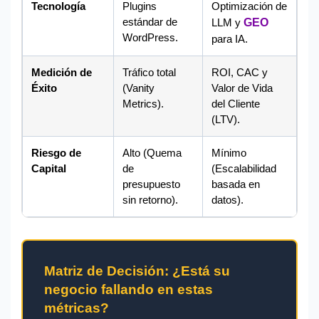
Tecnología
Plugins
Optimización de
estándar de
LLM y
GEO
WordPress.
para IA.
Medición de
Tráfico total
ROI, CAC y
Éxito
(Vanity
Valor de Vida
Metrics).
del Cliente
(LTV).
Riesgo de
Alto (Quema
Mínimo
Capital
de
(Escalabilidad
presupuesto
basada en
sin retorno).
datos).
Matriz de Decisión: ¿Está su
negocio fallando en estas
métricas?