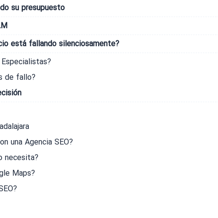
ndo su presupuesto
LM
io está fallando silenciosamente?
 Especialistas?
 de fallo?
ecisión
dalajara
con una Agencia SEO?
o necesita?
ogle Maps?
 SEO?