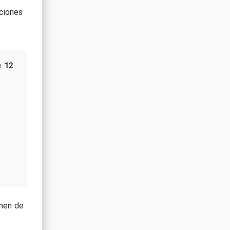
ciones
e
12
umen de