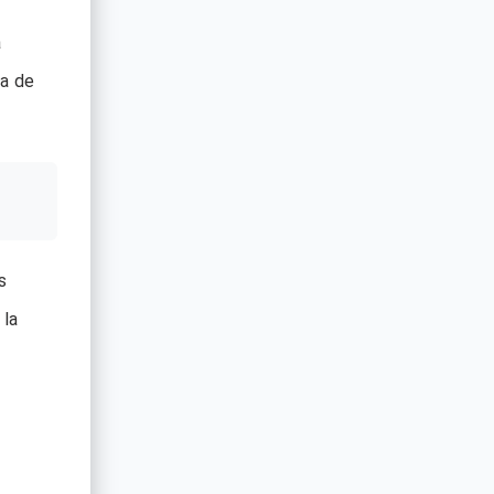
a
ga de
s
 la