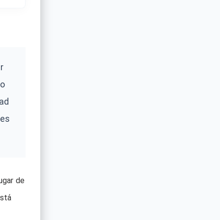
r
no
dad
tes
ugar de
está