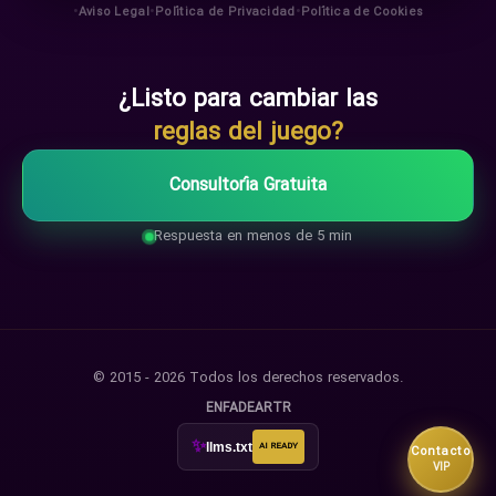
•
•
•
Aviso Legal
Política de Privacidad
Política de Cookies
¿Listo para cambiar las
reglas del juego?
Consultoría Gratuita
Respuesta en menos de 5 min
© 2015 - 2026 Todos los derechos reservados.
EN
FA
DE
AR
TR
✨
llms.txt
AI READY
Contacto
VIP