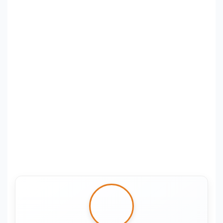
Cada día de indecisión es un día
que su competencia utiliza para
fortalecer su posición. Solicite una
auditoría de fugas de capital con
nuestros especialistas.
Conecte con nuestros especialistas a
través de WhatsApp para iniciar su
transformación digital.