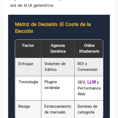
era de la IA generativa.
Matriz de Decisión: El Coste de la
Elección
Factor
Agencia
Online
Genérica
Khadamate
Enfoque
Volumen de
ROI y
tráfico
Conversión
Tecnología
Plugins
LLM
GEO,
y
estándar
Performance
Web
Riesgo
Estancamiento
Dominio de
de mercado
categoría